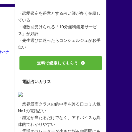
・恋愛鑑定を得意とする占い師が多く在籍し
ている
・複数回受けられる「10分無料鑑定サービ
ッ
ス」が好評
・先生選びに迷ったらコンシェルジュがお手
伝い
オハナ
無料で鑑定してもらう
電話占いカリス
・業界最高クラスの的中率を誇る口コミ人気
No1の電話占い
・鑑定が当たるだけでなく、アドバイスも具
体的でわかりやすい
・電話オペレーターが小さな悩みや疑問にも