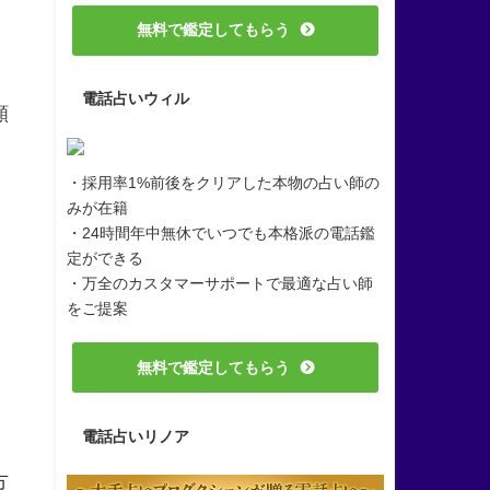
無料で鑑定してもらう
。
電話占いウィル
願
・採用率1%前後をクリアした本物の占い師の
みが在籍
・24時間年中無休でいつでも本格派の電話鑑
定ができる
・万全のカスタマーサポートで最適な占い師
をご提案
無料で鑑定してもらう
電話占いリノア
方