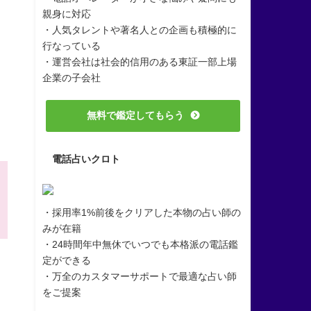
親身に対応
・人気タレントや著名人との企画も積極的に
行なっている
・運営会社は社会的信用のある東証一部上場
企業の子会社
無料で鑑定してもらう
電話占いクロト
・採用率1%前後をクリアした本物の占い師の
みが在籍
・24時間年中無休でいつでも本格派の電話鑑
定ができる
・万全のカスタマーサポートで最適な占い師
をご提案