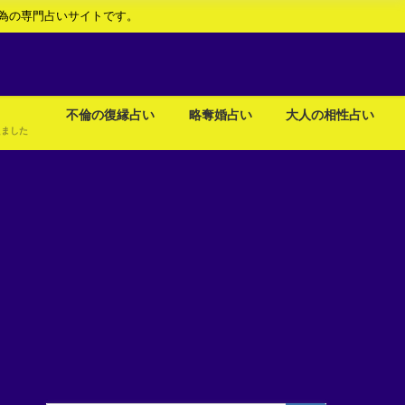
為の専門占いサイトです。
不倫の復縁占い
略奪婚占い
大人の相性占い
えました