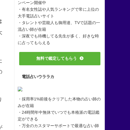
ンペーン開催中
・有名女性誌や人気ランキングで常に上位の
大手電話占いサイト
は
・タレントや芸能人も御用達、TVで話題の一
流占い師が在籍
大
・深夜でも待機してる先生が多く、好きな時
に占ってもらえる
無料で鑑定してもらう
た
の
電話占いウララカ
・採用率1%前後をクリアした本物の占い師の
り
みが在籍
・24時間年中無休でいつでも本格派の電話鑑
定ができる
・万全のカスタマーサポートで最適な占い師
が