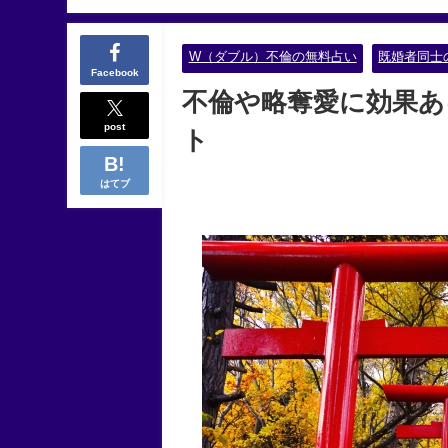
W（ダブル）不倫の無料占い
既婚者同士
Facebook
不倫や略奪愛に効果
post
ト
はてブ