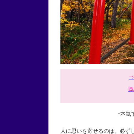
⇒
既
↑本気
人に思いを寄せるのは、必ず