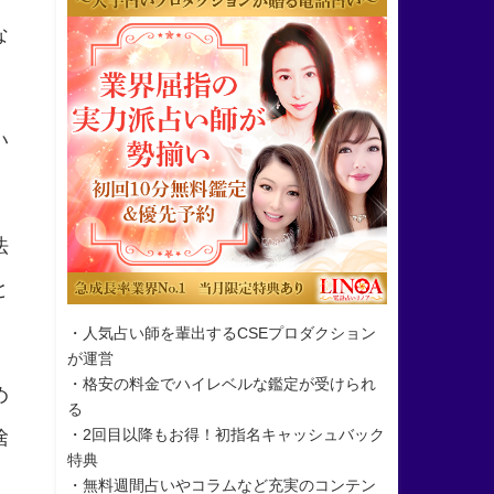
な
い
法
と
・人気占い師を輩出するCSEプロダクション
が運営
・格安の料金でハイレベルな鑑定が受けられ
め
る
・2回目以降もお得！初指名キャッシュバック
捨
特典
・無料週間占いやコラムなど充実のコンテン