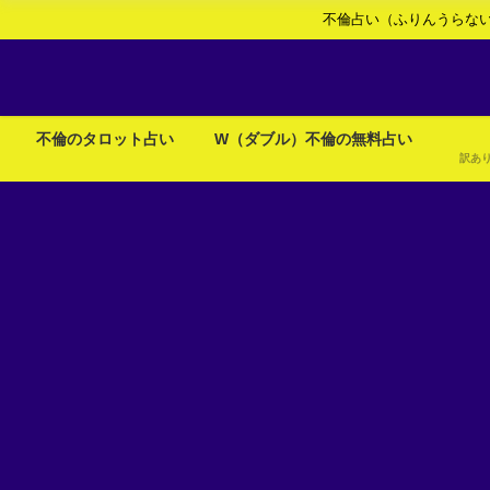
不倫占い（ふりんうらな
不倫のタロット占い
W（ダブル）不倫の無料占い
訳あ