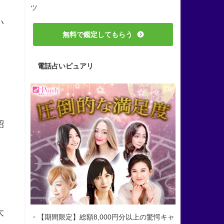
ツ
い
無料で鑑定してもらう
電話占いピュアリ
紹
大
・【期間限定】総額8,000円分以上の驚愕キャ