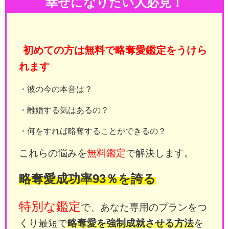
幸せになりたい人必見！
初めての方は無料で略奪愛鑑定をうけら
れます
・彼の今の本音は？
・離婚する気はあるの？
・何をすれば略奪することができるの？
これらの悩みを
無料鑑定
で解決します。
略奪愛成功率93％を誇る
特別な鑑定
で、あなた専用のプランをつ
くり最短で
略奪愛を強制成就させる方法
を