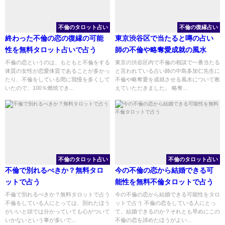
不倫のタロット占い
不倫の復縁占い
終わった不倫の恋の復縁の可能
東京渋谷区で当たると噂の占い
性を無料タロット占いで占う
師の不倫や略奪愛成就の風水
不倫の恋というのは、もともと不倫をする
東京の渋谷区内で不倫の相談で一番当たる
体質の女性が恋愛体質であることが多かっ
と言われている占い師の中島多加仁先生に
たり、不倫をしている間に我慢を多くして
不倫や略奪愛を成就させる風水について教
いたので、100％燃焼でき...
えていただきました。 略奪...
不倫のタロット占い
不倫のタロット占い
不倫で別れるべきか？無料タロ
今の不倫の恋から結婚できる可
ットで占う
能性を無料不倫タロットで占う
不倫で別れるべきか？無料タロットで占う
今の不倫の恋から結婚できる可能性をタロ
不倫をしている人にとっては、別れたほう
ットで占う 不倫の恋をしている人にとっ
がいいと頭では分かっていても心がついて
て、結婚できるのか？それとも早めにこの
いかないという事が多いで...
不倫の恋を諦めたほうがよい...