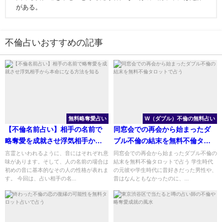
がある。
不倫占いおすすめの記事
無料略奪愛占い
W（ダブル）不倫の無料占い
【不倫名前占い】相手の名前で
同窓会での再会から始まったダ
略奪愛を成就させ浮気相手から
ブル不倫の結末を無料不倫タロ
本命になる方法を知る
ットで占う
言霊といわれるように、音にはそれぞれ意
同窓会での再会から始まったダブル不倫の
味があります。そして、人の名前の場合は
結末を無料不倫タロットで占う 学生時代
初めの音に基本的なその人の性格が表れま
の元彼や学生時代に昔好きだった男性や、
す。 今回は、占い相手の名...
昔はなんともなかったのに、...