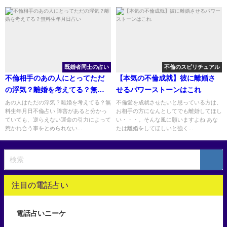
既婚者同士の占い
不倫のスピリチュアル
不倫相手のあの人にとってただ
【本気の不倫成就】彼に離婚さ
の浮気？離婚を考えてる？無料
せるパワーストーンはこれ
生年月日占い
あの人はただの浮気？離婚を考えてる？無
不倫愛を成就させたいと思っている方は、
料生年月日不倫占い 障害があると分かっ
お相手の方になんとしてでも離婚してほし
ていても、逆らえない運命の引力によって
い・・・。そんな風に願いますよね あな
惹かれ合う事をとめられない...
たは離婚をしてほしいと強く...
注目の電話占い
電話占いニーケ