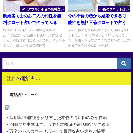
W（ダブル）不倫の無料占い
不倫のタロット占い
既婚者同士のお二人の相性を無
今の不倫の恋から結婚できる可
料タロット占いで占ってみる
能性を無料不倫タロットで占う
既婚者同士のお二人の相性を無料タロット
今の不倫の恋から結婚できる可能性をタロ
占いで鑑定する 結婚をお互いに別の人と
ットで占う 不倫の恋をしている人にとっ
している既婚者同士といえども、ダブル不
て、結婚できるのか？それとも早めにこの
倫という難しい恋愛の関係で...
不倫の恋を諦めたほうがよい...
注目の電話占い
電話占いニーケ
・採用率1%前後をクリアした本物の占い師のみが在籍
・24時間年中無休でいつでも本格派の電話鑑定ができる
・万全のカスタマーサポートで最適な占い師をご提案