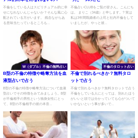
不倫をしている人はスピリチュアル的に幸
不倫占いCLUBをご覧の皆さん。こんにち
せになれないんじゃないか？そんな風に心
は。 まりこ（34歳）と申します。? 実は
配されている方がいます。 残念ながらあ
私は3年間既婚者の上司と社内不倫をして
る意味当たっているところも...
いましたが、やっと彼...
W（ダブル）不倫の無料占い
不倫のタロット占い
B型の不倫の特徴や略奪方法を血
不倫で別れるべきか？無料タロ
液型占いで占う
ットで占う
B型の不倫の特徴や略奪方法について血液
不倫で別れるべきか？無料タロットで占う
型占いでその特徴をみてみましょう。B型
不倫をしている人にとっては、別れたほう
が不倫相手の男性という独身女性にとっ
がいいと頭では分かっていても心がついて
て、B型の不倫相手の彼の本音...
いかないという事が多いで...