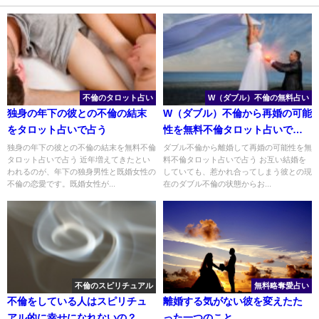
不倫のタロット占い
W（ダブル）不倫の無料占い
独身の年下の彼との不倫の結末
W（ダブル）不倫から再婚の可能
をタロット占いで占う
性を無料不倫タロット占いで占
う
独身の年下の彼との不倫の結末を無料不倫
ダブル不倫から離婚して再婚の可能性を無
タロット占いで占う 近年増えてきたとい
料不倫タロット占いで占う お互い結婚を
われるのが、年下の独身男性と既婚女性の
していても、惹かれ合ってしまう彼との現
不倫の恋愛です。既婚女性が...
在のダブル不倫の状態からお...
不倫のスピリチュアル
無料略奪愛占い
不倫をしている人はスピリチュ
離婚する気がない彼を変えたた
アル的に幸せになれないの？
った一つのこと