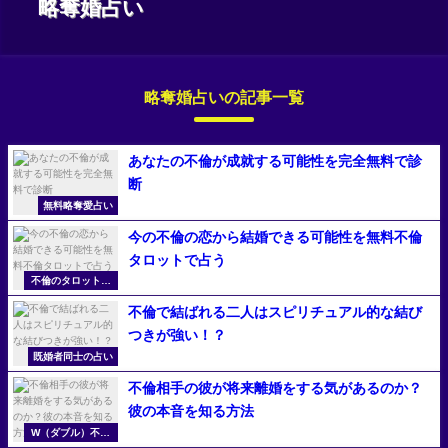
略奪婚占い
略奪婚占いの記事一覧
あなたの不倫が成就する可能性を完全無料で診
断
無料略奪愛占い
今の不倫の恋から結婚できる可能性を無料不倫
タロットで占う
不倫のタロット占
い
不倫で結ばれる二人はスピリチュアル的な結び
つきが強い！？
既婚者同士の占い
不倫相手の彼が将来離婚をする気があるのか？
彼の本音を知る方法
W（ダブル）不倫
の無料占い