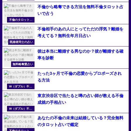
い
不倫から略奪できる方法を無料不倫タロット占
いで占う
不倫のタロット占
い
不倫相手のあの人にとってただの浮気？離婚を
考えてる？無料生年月日占い
既婚者同士の占い
彼は本当に離婚する男なのか？彼が離婚する確
率を診断
無料略奪愛占い
たった3ヶ月で不倫の恋愛からプロポーズされ
る方法
W（ダブル）不倫
の無料占い
東京渋谷区で当たると噂の占い師が教える不倫
成就の手相占い
W（ダブル）不倫
の無料占い
あなたの不倫の未来は結婚している？完全無料
のタロット占いで鑑定
不倫のタロット占