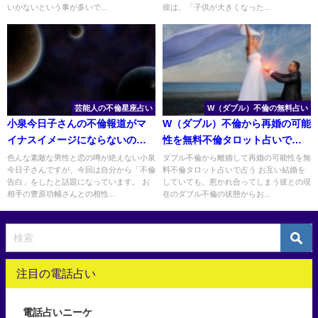
いかないという事が多いで...
彼は、「子供が大きくなった...
芸能人の不倫星座占い
W（ダブル）不倫の無料占い
小泉今日子さんの不倫報道がマ
W（ダブル）不倫から再婚の可能
イナスイメージにならないのは
性を無料不倫タロット占いで占
星座のせい？
う
色んな素敵な男性と恋の噂が絶えない小泉
ダブル不倫から離婚して再婚の可能性を無
今日子さんですが、今回は自分から「不倫
料不倫タロット占いで占う お互い結婚を
告白」をしたと話題になっています。 お
していても、惹かれ合ってしまう彼との現
相手の豊原功輔さんとの相性...
在のダブル不倫の状態からお...
注目の電話占い
電話占いニーケ