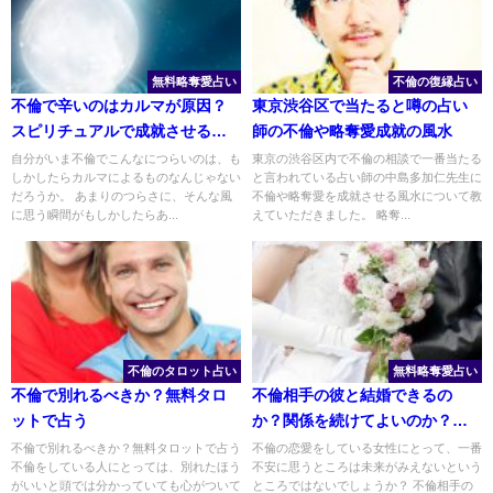
無料略奪愛占い
不倫の復縁占い
不倫で辛いのはカルマが原因？
東京渋谷区で当たると噂の占い
スピリチュアルで成就させるに
師の不倫や略奪愛成就の風水
は
自分がいま不倫でこんなにつらいのは、も
東京の渋谷区内で不倫の相談で一番当たる
しかしたらカルマによるものなんじゃない
と言われている占い師の中島多加仁先生に
だろうか。 あまりのつらさに、そんな風
不倫や略奪愛を成就させる風水について教
に思う瞬間がもしかしたらあ...
えていただきました。 略奪...
不倫のタロット占い
無料略奪愛占い
不倫で別れるべきか？無料タロ
不倫相手の彼と結婚できるの
ットで占う
か？関係を続けてよいのか？知
る方法
不倫で別れるべきか？無料タロットで占う
不倫の恋愛をしている女性にとって、一番
不倫をしている人にとっては、別れたほう
不安に思うところは未来がみえないという
がいいと頭では分かっていても心がついて
ところではないでしょうか？ 不倫相手の