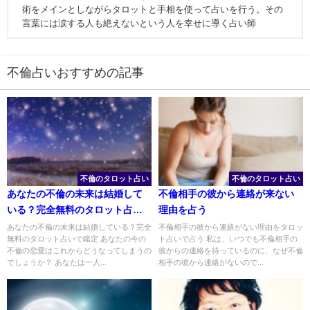
術をメインとしながらタロットと手相を使って占いを行う。その
言葉には涙する人も絶えないという人を幸せに導く占い師
不倫占いおすすめの記事
不倫のタロット占い
不倫のタロット占い
あなたの不倫の未来は結婚して
不倫相手の彼から連絡が来ない
いる？完全無料のタロット占い
理由を占う
で鑑定
あなたの不倫の未来は結婚している？完全
不倫相手の彼から連絡がない理由をタロッ
無料のタロット占いで鑑定 あなたの今の
ト占いで占う 私は、いつでも不倫相手の
不倫の恋愛はこれからどうなってしまうの
彼からの連絡を待っているのに、なぜ不倫
でしょうか？ あなたは一人...
相手の彼から連絡がないので...