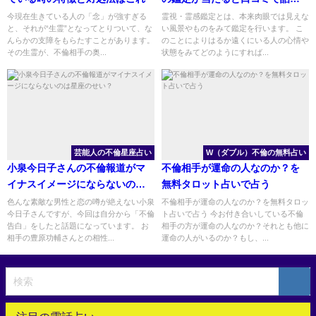
の先生
今現在生きている人の「念」が強すぎる
霊視・霊感鑑定とは、本来肉眼では見えな
と、それが“生霊”となってとりついて、な
い風景やものをみて鑑定を行います。 こ
んらかの支障をもらたすことがあります。
のことによりはるか遠くにいる人の心情や
その生霊が、不倫相手の奥...
状態をみてどのようにすれば...
芸能人の不倫星座占い
W（ダブル）不倫の無料占い
小泉今日子さんの不倫報道がマ
不倫相手が運命の人なのか？を
イナスイメージにならないのは
無料タロット占いで占う
星座のせい？
色んな素敵な男性と恋の噂が絶えない小泉
不倫相手が運命の人なのか？を無料タロッ
今日子さんですが、今回は自分から「不倫
ト占いで占う 今お付き合いしている不倫
告白」をしたと話題になっています。 お
相手の方が運命の人なのか？それとも他に
相手の豊原功輔さんとの相性...
運命の人がいるのか？もし、...