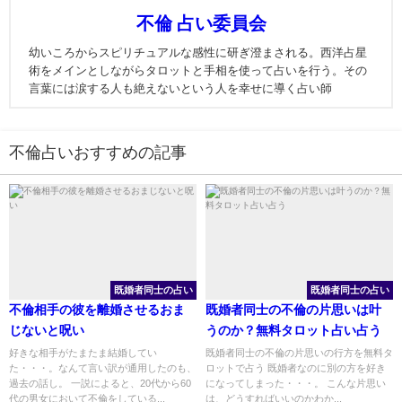
不倫 占い委員会
幼いころからスピリチュアルな感性に研ぎ澄まされる。西洋占星
術をメインとしながらタロットと手相を使って占いを行う。その
言葉には涙する人も絶えないという人を幸せに導く占い師
不倫占いおすすめの記事
既婚者同士の占い
既婚者同士の占い
不倫相手の彼を離婚させるおま
既婚者同士の不倫の片思いは叶
じないと呪い
うのか？無料タロット占い占う
好きな相手がたまたま結婚してい
既婚者同士の不倫の片思いの行方を無料タ
た・・・。なんて言い訳が通用したのも、
ロットで占う 既婚者なのに別の方を好き
過去の話し。 一説によると、20代から60
になってしまった・・・。 こんな片思い
代の男女において不倫をしている...
は、どうすればいいのかわか...