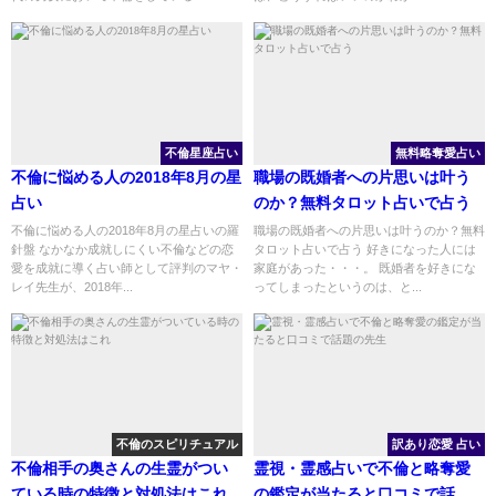
不倫星座占い
無料略奪愛占い
不倫に悩める人の2018年8月の星
職場の既婚者への片思いは叶う
占い
のか？無料タロット占いで占う
不倫に悩める人の2018年8月の星占いの羅
職場の既婚者への片思いは叶うのか？無料
針盤 なかなか成就しにくい不倫などの恋
タロット占いで占う 好きになった人には
愛を成就に導く占い師として評判のマヤ・
家庭があった・・・。 既婚者を好きにな
レイ先生が、2018年...
ってしまったというのは、と...
不倫のスピリチュアル
訳あり恋愛 占い
不倫相手の奥さんの生霊がつい
霊視・霊感占いで不倫と略奪愛
ている時の特徴と対処法はこれ
の鑑定が当たると口コミで話題