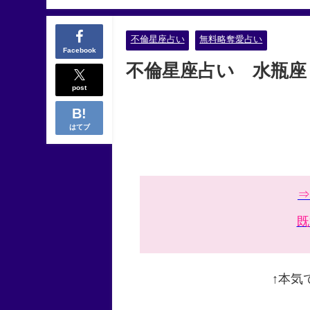
不倫星座占い
無料略奪愛占い
Facebook
不倫星座占い 水瓶座
post
はてブ
⇒
既
↑本気