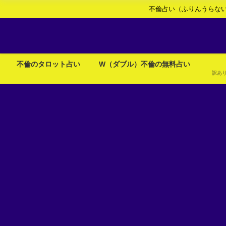
不倫占い（ふりんうらな
不倫のタロット占い
W（ダブル）不倫の無料占い
訳あ