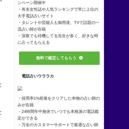
ンペーン開催中
・有名女性誌や人気ランキングで常に上位の
大手電話占いサイト
・タレントや芸能人も御用達、TVで話題の一
流占い師が在籍
・深夜でも待機してる先生が多く、好きな時
に占ってもらえる
無料で鑑定してもらう
電話占いウララカ
と
・採用率1%前後をクリアした本物の占い師の
みが在籍
・24時間年中無休でいつでも本格派の電話鑑
と
定ができる
・万全のカスタマーサポートで最適な占い師