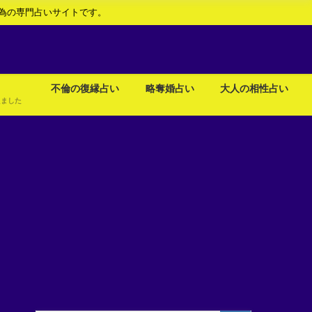
為の専門占いサイトです。
不倫の復縁占い
略奪婚占い
大人の相性占い
えました