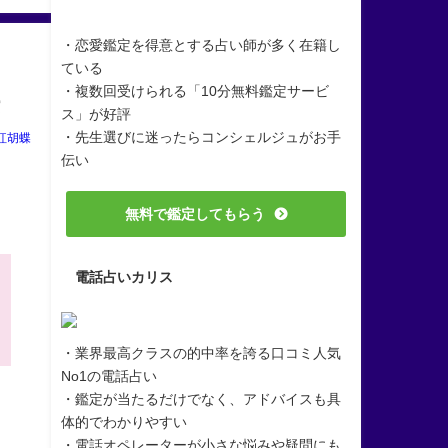
・恋愛鑑定を得意とする占い師が多く在籍し
ている
・複数回受けられる「10分無料鑑定サービ
法
ス」が好評
・先生選びに迷ったらコンシェルジュがお手
紅胡蝶
伝い
無料で鑑定してもらう
電話占いカリス
・業界最高クラスの的中率を誇る口コミ人気
No1の電話占い
・鑑定が当たるだけでなく、アドバイスも具
体的でわかりやすい
・電話オペレーターが小さな悩みや疑問にも