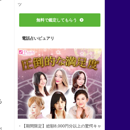
ツ
無料で鑑定してもらう
電話占いピュアリ
る
・【期間限定】総額8,000円分以上の驚愕キャ
出