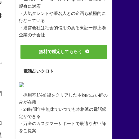
幸
親身に対応
・人気タレントや著名人との企画も積極的に
性
行なっている
・運営会社は社会的信用のある東証一部上場
企業の子会社
無料で鑑定してもらう
ン
電話占いクロト
切
・採用率1%前後をクリアした本物の占い師の
みが在籍
・24時間年中無休でいつでも本格派の電話鑑
定ができる
コ
・万全のカスタマーサポートで最適な占い師
をご提案
基